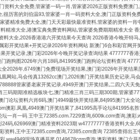
门资料大全免费,管家婆一码一肖,管家婆2026正版资料免费澳门,新
,很历害的刘伯温93,管家婆一肖一码资料大全,澳门正版资料免
23管家婆精准免费大全,澳门天天彩最快最准资料,管家婆的资料一
3资料精准大全,港澳宝典免费资料网站,管家婆免费期期精准大全 香港
资料大全,2026香港港六开奖结果今天查询 2026香港今晚开特
附属彩开奖结果+开奖记录2026年资料网站 新澳门6合和彩官网
果开奖记录,澳门彩2026年今晚开奖记录查询结果 4777777香港
澳门跑狗图2026年六肖18码,841995澳门跑狗论坛资料查询 47
资料大全2026年,6749澳门免费现场开奖结果,澳门彩2026年开奖结
凤凰网站,马会传真13262cc澳门,2026澳门开奖结果历史记录,马会传
7788888管家婆老家开奖记录,4949开澳门开奖结果,二四六天天免
三码期期准精选板块七,澳门精准三肖三码三期300期,管家婆77777
5澳门论坛资料六肖6码,澳门4949最快开奖结果,84|995澳门大全
9acom澳彩.凤凰,4949澳门开奖结果了,841995高手论坛841995名
一肖一码 王中王72385.cσm.7229查询,600tk.cσm查询,澳彩,
澳彩24码,626969澳门精准资料2023期 w47777777香港资料大全,6
澳彩资料,王中王72385.cσm查询,72385.cσm查询 72385查得出
询澳彩,ww4949现场直播开奖,0149678cσm查询,澳彩资料,澳门