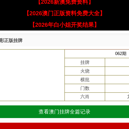
【2026新澳免费资料】
【2026澳门正版资料免费大全】
【2026年白小姐开奖结果】
好彩正版挂牌
062期
挂牌
火烧
横批
门数
六肖
查看澳门挂牌全篇记录