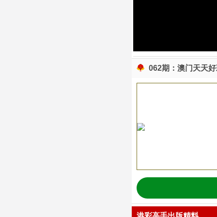
062期：澳门天天
港彩高手出版精料