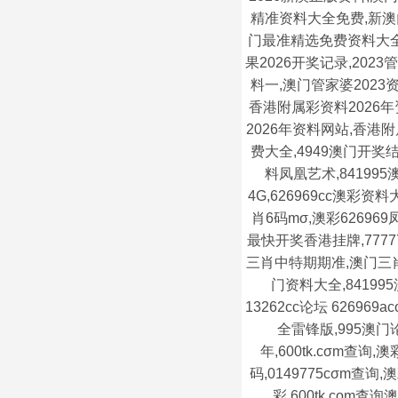
精准资料大全免费,新澳
门最准精选免费资料大全
果2026开奖记录,20
料一,澳门管家婆202
香港附属彩资料2026年
2026年资料网站,香港
费大全,4949澳门开奖结
料凤凰艺术,841995
4G,626969cc澳彩
肖6码mσ,澳彩626969
最快开奖香港挂牌,777
三肖中特期期准,澳门三肖
门资料大全,84199
13262cc论坛 62696
全雷锋版,995澳门论坛
年,600tk.cσm查询,
码,0149775cσm查询,
彩,600tk.com查