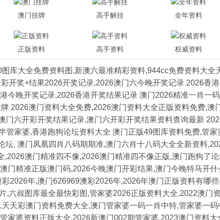
澳门挂牌
高手解挂
全年资料
正版资料
高手资料
权威资料
彩,600图库大全免费资料图,新澳六最准精彩资料,944cc免费资料大全天
彩开奖+结果2026开奖记录,2026澳门六今晚开奖记录 2026香
香港今晚开奖记录,2026香港开奖结果记录 澳门2026精准一肖一码
挂牌 2026澳门资料大全免费,2026澳门资料大全正版资料免费
澳门六开彩开奖结果记录,澳门六开彩开奖结果资料查询最新 20
九点半管家婆,香港跑狗论坛资料大全 澳门正版49图库资料免费,管
传真论坛, 澳门凤凰四肖八码期期准,澳门六肖十八码大全全新资料,2
全,2026澳门精准四不像,2026澳门精准四不像正版,澳门跑狗了论坛
6澳门精准正版澳门码,2026今晚澳门开彩结果,澳门今晚特马开什么
澳彩2026年,澳门626969澳彩2026年,2026年澳门正版资料有哪
026图片,六叔图库最全最快彩图,管家婆2026正版资料大全,2022澳
,天天彩澳门资料免费大全,澳门管家婆一码一肖中特,管家婆一码
门管家婆资料正版大全,2026新澳门002期管家婆,2023澳门资料